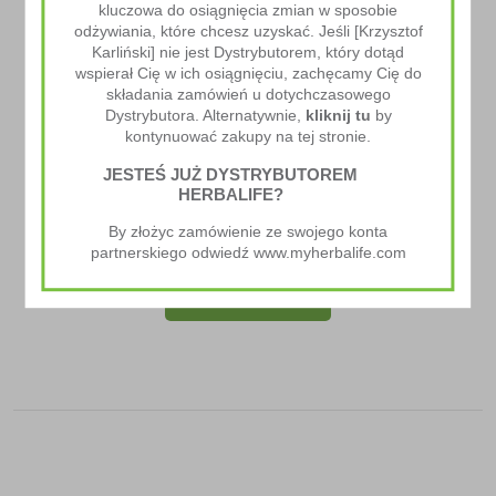
kluczowa do osiągnięcia zmian w sposobie
odżywiania, które chcesz uzyskać. Jeśli [Krzysztof
Karliński] nie jest Dystrybutorem, który dotąd
wspierał Cię w ich osiągnięciu, zachęcamy Cię do
składania zamówień u dotychczasowego
Dystrybutora. Alternatywnie,
kliknij tu
by
kontynuować zakupy na tej stronie.
JESTEŚ JUŻ DYSTRYBUTOREM
HERBALIFE?
Phyto Complete
By złożyc zamówienie ze swojego konta
318.00
zł
partnerskiego odwiedź www.myherbalife.com