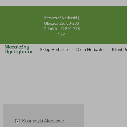
Krzysztof Karliński |
Głuszca 25, 80-283
Gdańsk | ✆ 501 778
522
Sklep Herbalife
Dieta Herbalife
Klient 
Kosmetyki Aloesowe