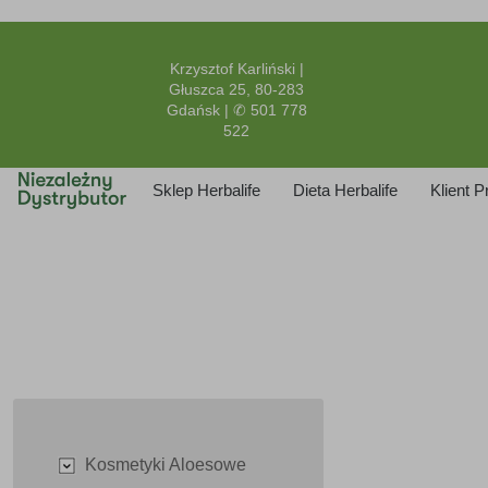
Krzysztof Karliński |
Głuszca 25, 80-283
Gdańsk | ✆ 501 778
522
Sklep Herbalife
Dieta Herbalife
Klient 
Kosmetyki Aloesowe