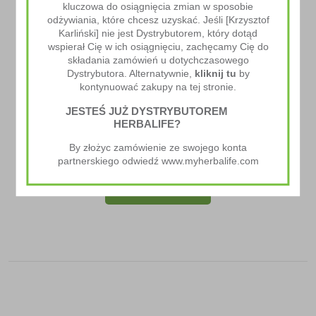
kluczowa do osiągnięcia zmian w sposobie
odżywiania, które chcesz uzyskać. Jeśli [Krzysztof
Karliński] nie jest Dystrybutorem, który dotąd
wspierał Cię w ich osiągnięciu, zachęcamy Cię do
składania zamówień u dotychczasowego
Dystrybutora. Alternatywnie,
kliknij tu
by
kontynuować zakupy na tej stronie.
JESTEŚ JUŻ DYSTRYBUTOREM
HERBALIFE?
Herbalife24® Hydrate
By złożyc zamówienie ze swojego konta
148.00
zł
partnerskiego odwiedź www.myherbalife.com