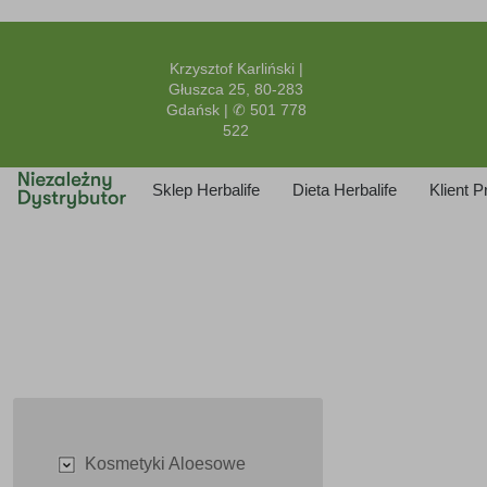
Krzysztof Karliński |
Głuszca 25, 80-283
Gdańsk | ✆ 501 778
522
Sklep Herbalife
Dieta Herbalife
Klient 
Kosmetyki Aloesowe