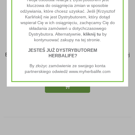
kluczowa do osiągnięcia zmian w sposobie
odżywiania, które chcesz uzyskać. Jeśli [Krzysztof
Karliński] nie jest Dystrybutorem, który dotąd
wspierał Cię w ich osiągnięciu, zachęcamy Cię do
składania zamówień u dotychczasowego
Dystrybutora. Alternatywnie,
kliknij tu
by
kontynuować zakupy na tej stronie.
JESTEŚ JUŻ DYSTRYBUTOREM
Eko Miarka Do Napoju Błonnikowego / Odżywki Białkowej
HERBALIFE?
Formuła 3 / CR7 Drive H24
By złożyc zamówienie ze swojego konta
partnerskiego odwiedź www.myherbalife.com
5.00
zł