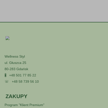
Wellness Styl
ul. Głuszca 25
80-283 Gdańsk
🖁
+48 501 77 85 22
☏
+48 58 739 56 10
ZAKUPY
Program "Klient Premium"