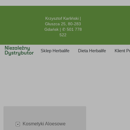
Krzysztof Karliński |
Głuszca 25, 80-283
Gdańsk | ✆ 501 778
522
Sklep Herbalife
Dieta Herbalife
Klient 
Kosmetyki Aloesowe