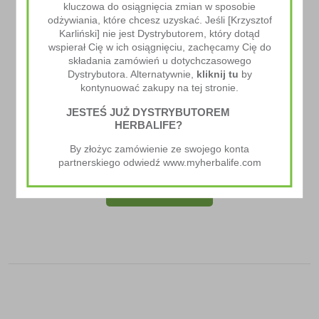
kluczowa do osiągnięcia zmian w sposobie
odżywiania, które chcesz uzyskać. Jeśli [Krzysztof
Karliński] nie jest Dystrybutorem, który dotąd
wspierał Cię w ich osiągnięciu, zachęcamy Cię do
składania zamówień u dotychczasowego
Dystrybutora. Alternatywnie,
kliknij tu
by
kontynuować zakupy na tej stronie.
JESTEŚ JUŻ DYSTRYBUTOREM
HERBALIFE?
Immune Booster
By złożyc zamówienie ze swojego konta
193.00
zł
partnerskiego odwiedź www.myherbalife.com