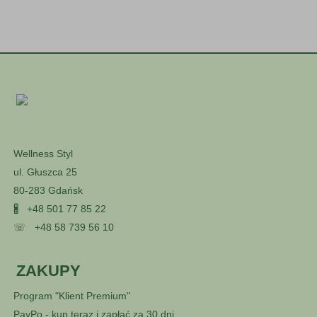
Wellness Styl
ul. Głuszca 25
80-283 Gdańsk
🖁
+48 501 77 85 22
☏
+48 58 739 56 10
ZAKUPY
Program "Klient Premium"
PayPo - kup teraz i zapłać za 30 dni