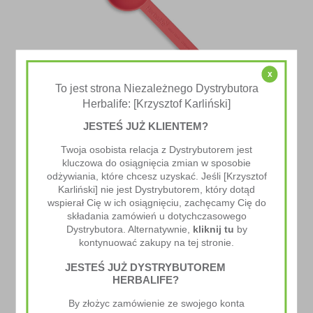
x
To jest strona Niezależnego Dystrybutora
Herbalife: [Krzysztof Karliński]
JESTEŚ JUŻ KLIENTEM?
Eko Miarka Do Night Mode I Collagen Skin Booster
Twoja osobista relacja z Dystrybutorem jest
5.00
zł
kluczowa do osiągnięcia zmian w sposobie
odżywiania, które chcesz uzyskać. Jeśli [Krzysztof
Karliński] nie jest Dystrybutorem, który dotąd
wspierał Cię w ich osiągnięciu, zachęcamy Cię do
składania zamówień u dotychczasowego
Dystrybutora. Alternatywnie,
kliknij tu
by
kontynuować zakupy na tej stronie.
JESTEŚ JUŻ DYSTRYBUTOREM
HERBALIFE?
By złożyc zamówienie ze swojego konta