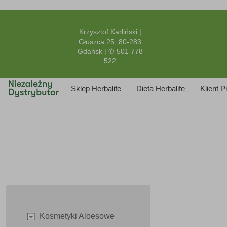
Krzysztof Karliński |
Głuszca 25, 80-283
Gdańsk | ✆ 501 778
522
Sklep Herbalife
Dieta Herbalife
Klient 
Kosmetyki Aloesowe