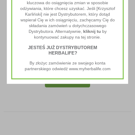
kluczowa do osiągnięcia zmian w sposobie
odżywiania, które chcesz uzyskać. Jeśli [Krzysztof
Karliński] nie jest Dystrybutorem, który dotąd
wspierał Cię w ich osiągnięciu, zachęcamy Cię do
składania zamówień u dotychczasowego
Dystrybutora. Alternatywnie,
kliknij tu
by
kontynuować zakupy na tej stronie.
JESTEŚ JUŻ DYSTRYBUTOREM
HERBALIFE?
Chipsy Proteinowe
By złożyc zamówienie ze swojego konta
98.00
zł
partnerskiego odwiedź www.myherbalife.com