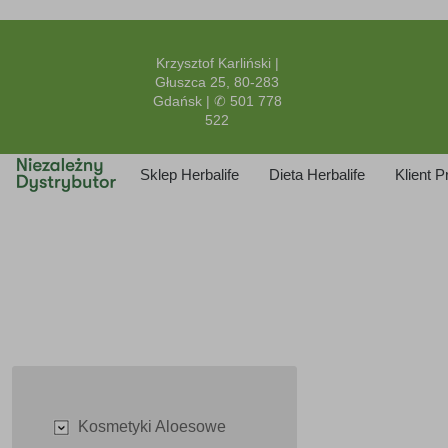
Krzysztof Karliński |
Głuszca 25, 80-283
Gdańsk | ✆ 501 778
522
Sklep Herbalife
Dieta Herbalife
Klient 
Kosmetyki Aloesowe