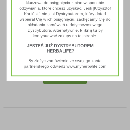
kluczowa do osiągnięcia zmian w sposobie
odżywiania, które chcesz uzyskać. Jeśli [Krzysztof
Karliński] nie jest Dystrybutorem, który dotąd
wspierał Cię w ich osiągnięciu, zachęcamy Cię do
składania zamówień u dotychczasowego
Dystrybutora. Alternatywnie,
kliknij tu
by
kontynuować zakupy na tej stronie.
JESTEŚ JUŻ DYSTRYBUTOREM
HERBALIFE?
Herbalife24® Hydrate
By złożyc zamówienie ze swojego konta
148.00
zł
partnerskiego odwiedź www.myherbalife.com