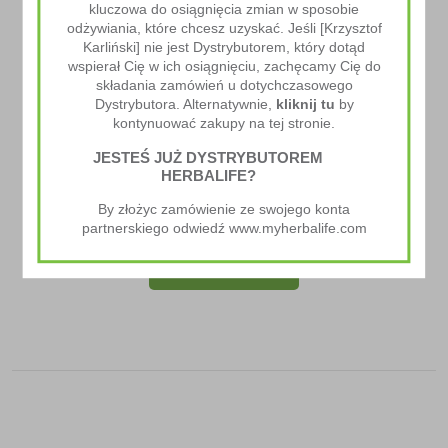
kluczowa do osiągnięcia zmian w sposobie
odżywiania, które chcesz uzyskać. Jeśli [Krzysztof
Karliński] nie jest Dystrybutorem, który dotąd
wspierał Cię w ich osiągnięciu, zachęcamy Cię do
składania zamówień u dotychczasowego
Dystrybutora. Alternatywnie,
kliknij tu
by
kontynuować zakupy na tej stronie.
JESTEŚ JUŻ DYSTRYBUTOREM
HERBALIFE?
Herbalife SKIN Kojący Żel Oczyszczający Z Aloesem
By złożyc zamówienie ze swojego konta
124.00
zł
partnerskiego odwiedź www.myherbalife.com