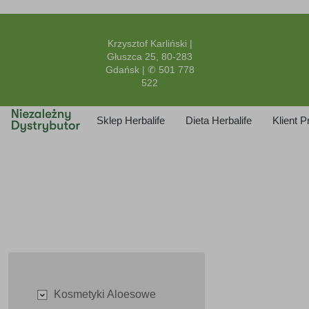
Krzysztof Karliński |
Głuszca 25, 80-283
Gdańsk | ✆ 501 778
522
Sklep Herbalife
Dieta Herbalife
Klient 
Kosmetyki Aloesowe