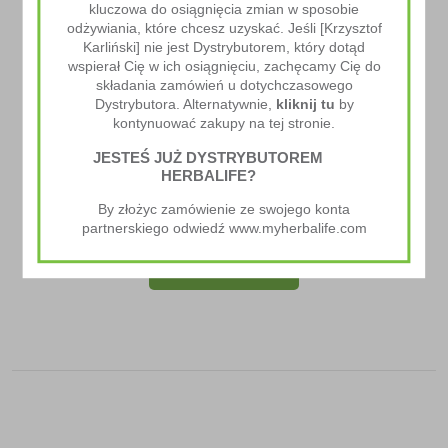
kluczowa do osiągnięcia zmian w sposobie
odżywiania, które chcesz uzyskać. Jeśli [Krzysztof
Karliński] nie jest Dystrybutorem, który dotąd
wspierał Cię w ich osiągnięciu, zachęcamy Cię do
składania zamówień u dotychczasowego
Dystrybutora. Alternatywnie,
kliknij tu
by
kontynuować zakupy na tej stronie.
JESTEŚ JUŻ DYSTRYBUTOREM
HERBALIFE?
Baton Proteinowy
By złożyc zamówienie ze swojego konta
130.00
zł
partnerskiego odwiedź www.myherbalife.com