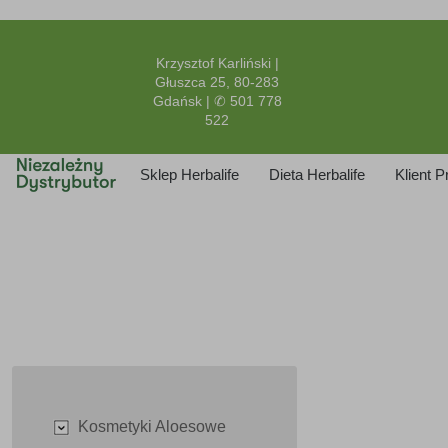
Krzysztof Karliński |
Głuszca 25, 80-283
Gdańsk | ✆ 501 778
522
Sklep Herbalife
Dieta Herbalife
Klient 
Kosmetyki Aloesowe