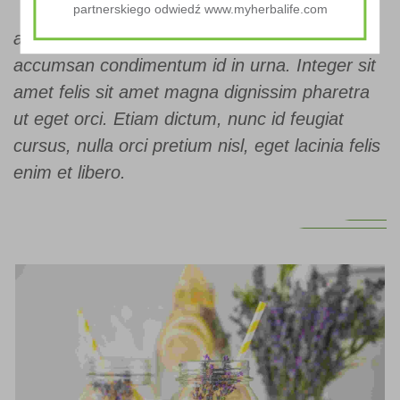
Lorem ipsum dolor sit amet, consectetur
partnerskiego odwiedź www.myherbalife.com
adipiscing elit. Etiam id augue vitae odio
accumsan condimentum id in urna. Integer sit
amet felis sit amet magna dignissim pharetra
ut eget orci. Etiam dictum, nunc id feugiat
cursus, nulla orci pretium nisl, eget lacinia felis
enim et libero.