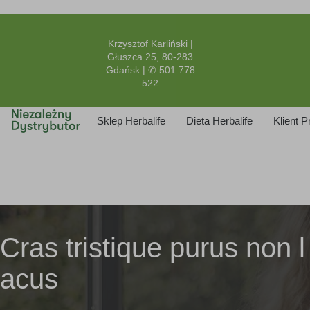
Krzysztof Karliński |
Głuszca 25, 80-283
Gdańsk | ✆ 501 778
522
Sklep Herbalife
Dieta Herbalife
Klient 
Cras tristique purus non l
acus