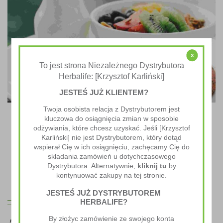
x
To jest strona Niezależnego Dystrybutora
Herbalife: [Krzysztof Karliński]
JESTEŚ JUŻ KLIENTEM?
Twoja osobista relacja z Dystrybutorem jest
kluczowa do osiągnięcia zmian w sposobie
Recipe Idea 2
odżywiania, które chcesz uzyskać. Jeśli [Krzysztof
Karliński] nie jest Dystrybutorem, który dotąd
Lorem ipsum dolor sit amet, consectetur adipiscing elit. Nullam
wspierał Cię w ich osiągnięciu, zachęcamy Cię do
quis erat ac mauris dignissim dignissim. Morbi dapibus nibh est,
składania zamówień u dotychczasowego
aliquam rhoncus lacus tristique a.
Dystrybutora. Alternatywnie,
kliknij tu
by
kontynuować zakupy na tej stronie.
JESTEŚ JUŻ DYSTRYBUTOREM
HERBALIFE?
By złożyc zamówienie ze swojego konta