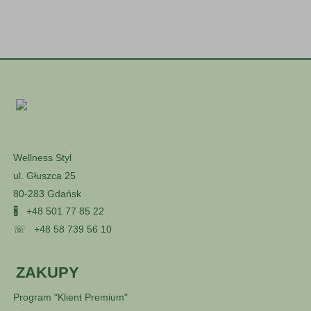
Wellness Styl
ul. Głuszca 25
80-283 Gdańsk
🖁
+48 501 77 85 22
☏
+48 58 739 56 10
ZAKUPY
Program "Klient Premium"