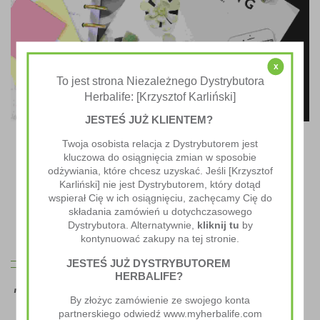
x
To jest strona Niezależnego Dystrybutora
Herbalife: [Krzysztof Karliński]
JESTEŚ JUŻ KLIENTEM?
Twoja osobista relacja z Dystrybutorem jest
Recipe Idea 2
kluczowa do osiągnięcia zmian w sposobie
odżywiania, które chcesz uzyskać. Jeśli [Krzysztof
Lorem ipsum dolor sit amet, consectetur adipiscing elit. Nullam
Karliński] nie jest Dystrybutorem, który dotąd
quis erat ac mauris dignissim dignissim. Morbi dapibus nibh est,
wspierał Cię w ich osiągnięciu, zachęcamy Cię do
aliquam rhoncus lacus tristique a.
składania zamówień u dotychczasowego
Dystrybutora. Alternatywnie,
kliknij tu
by
kontynuować zakupy na tej stronie.
JESTEŚ JUŻ DYSTRYBUTOREM
HERBALIFE?
Lorem ipsum dolor sit amet, consectetur
By złożyc zamówienie ze swojego konta
partnerskiego odwiedź www.myherbalife.com