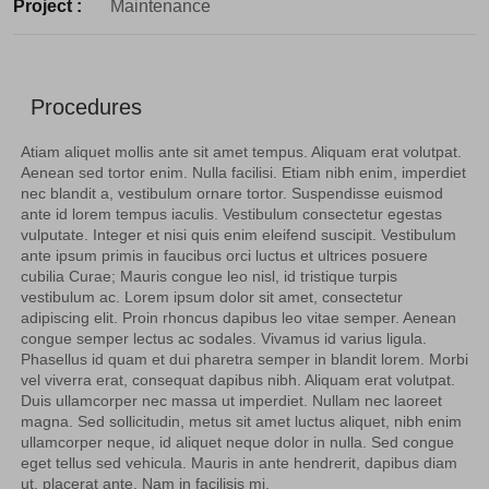
Project :
Maintenance
Procedures
Atiam aliquet mollis ante sit amet tempus. Aliquam erat volutpat.
Aenean sed tortor enim. Nulla facilisi. Etiam nibh enim, imperdiet
nec blandit a, vestibulum ornare tortor. Suspendisse euismod
ante id lorem tempus iaculis. Vestibulum consectetur egestas
vulputate. Integer et nisi quis enim eleifend suscipit. Vestibulum
ante ipsum primis in faucibus orci luctus et ultrices posuere
cubilia Curae; Mauris congue leo nisl, id tristique turpis
vestibulum ac. Lorem ipsum dolor sit amet, consectetur
adipiscing elit. Proin rhoncus dapibus leo vitae semper. Aenean
congue semper lectus ac sodales. Vivamus id varius ligula.
Phasellus id quam et dui pharetra semper in blandit lorem. Morbi
vel viverra erat, consequat dapibus nibh. Aliquam erat volutpat.
Duis ullamcorper nec massa ut imperdiet. Nullam nec laoreet
magna. Sed sollicitudin, metus sit amet luctus aliquet, nibh enim
ullamcorper neque, id aliquet neque dolor in nulla. Sed congue
eget tellus sed vehicula. Mauris in ante hendrerit, dapibus diam
ut, placerat ante. Nam in facilisis mi.