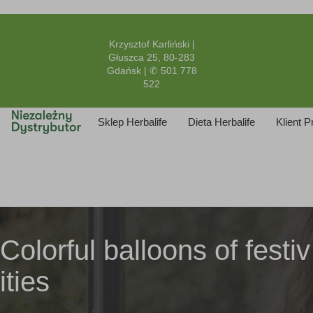
Krzysztof Karliński |
Głuszca 25, 80-283
Gdańsk | ✆ 501 778
522
Sklep Herbalife
Dieta Herbalife
Klient 
Colorful balloons of festiv
ities