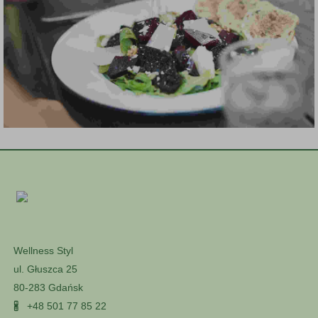
Wellness Styl
ul. Głuszca 25
80-283 Gdańsk
🖁
+48 501 77 85 22