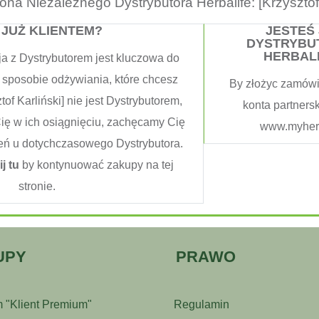
trona Niezależnego Dystrybutora Herbalife: [Krzysztof 
 JUŻ KLIENTEM?
JESTEŚ
DYSTRYBU
HERBAL
ja z Dystrybutorem jest kluczowa do
 sposobie odżywiania, które chcesz
By złożyc zamówi
tof Karliński] nie jest Dystrybutorem,
konta partners
Cię w ich osiągnięciu, zachęcamy Cię
www.myherb
eń u dotychczasowego Dystrybutora.
ij tu
by kontynuować zakupy na tej
stronie.
UPY
PRAWO
 "Klient Premium"
Regulamin