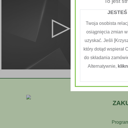
To jest s
JESTEŚ
Twoja osobista relac
osiągnięcia zmian w
uzyskać. Jeśli [Krzysz
który dotąd wspierał 
do składania zamówi
Alternatywnie,
klikn
ZAK
Program