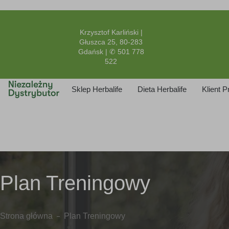
Krzysztof Karliński |
Głuszca 25, 80-283
Gdańsk | ✆ 501 778
522
Sklep Herbalife
Dieta Herbalife
Klient 
Plan Treningowy
Strona główna
Plan Treningowy