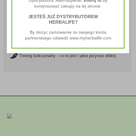
Dystrybutora. Alternatywnie,
kliknij tu
by
kontynuować zakupy na tej stronie.
Naturalne składniki w Herbalife SKIN
JESTEŚ JUŻ DYSTRYBUTOREM
HERBALIFE?
Jak zbilansować trening siłowy i cardio
By złożyc zamówienie ze swojego konta
partnerskiego odwiedź www.myherbalife.com
Jak wprowadzić więcej warzyw i owoców do Twojej diety?
Trening funkcjonalny – co to jest i jakie przynosi efekty