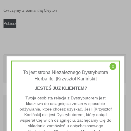
Ćwiczymy z Samanthą Cleyton
Pobierz
x
To jest strona Niezależnego Dystrybutora
Herbalife: [Krzysztof Karliński]
JESTEŚ JUŻ KLIENTEM?
Twoja osobista relacja z Dystrybutorem jest
kluczowa do osiągnięcia zmian w sposobie
Ostatnie Artykuły
odżywiania, które chcesz uzyskać. Jeśli [Krzysztof
Karliński] nie jest Dystrybutorem, który dotąd
wspierał Cię w ich osiągnięciu, zachęcamy Cię do
składania zamówień u dotychczasowego
Zdrowe odżywianie – mity i fakty