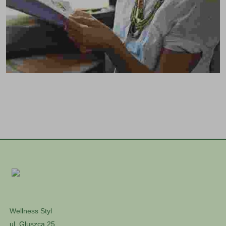
distinctio. tellus eget condimentum
rhoncus, sem quam semper libero, sit
amet.
Check availability
Wellness Styl
ul. Głuszca 25