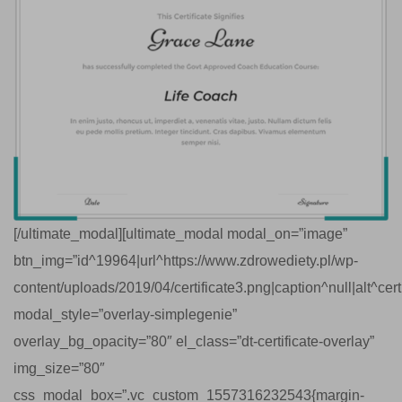
[/ultimate_modal][ultimate_modal modal_on=”image”
btn_img=”id^19964|url^https://www.zdrowediety.pl/wp-
content/uploads/2019/04/certificate3.png|caption^null|alt^certif
modal_style=”overlay-simplegenie”
overlay_bg_opacity=”80″ el_class=”dt-certificate-overlay”
img_size=”80″
css_modal_box=”.vc_custom_1557316232543{margin-