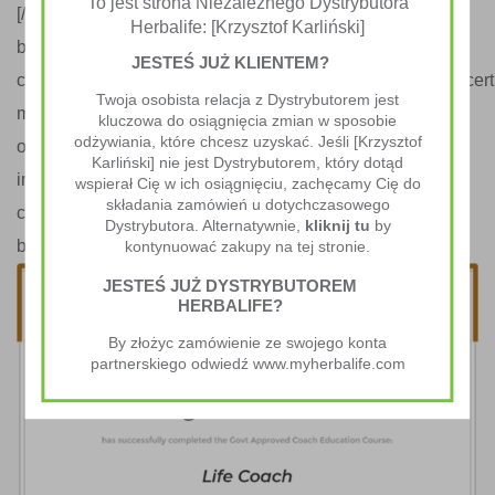
To jest strona Niezależnego Dystrybutora
[/ultimate_modal][ultimate_modal modal_on=”image”
Herbalife: [Krzysztof Karliński]
btn_img=”id^19962|url^https://www.zdrowediety.pl/wp-
JESTEŚ JUŻ KLIENTEM?
content/uploads/2019/04/certificate1.png|caption^null|alt^certif
Twoja osobista relacja z Dystrybutorem jest
modal_style=”overlay-simplegenie”
kluczowa do osiągnięcia zmian w sposobie
odżywiania, które chcesz uzyskać. Jeśli [Krzysztof
overlay_bg_opacity=”80″ el_class=”dt-certificate-overlay”
Karliński] nie jest Dystrybutorem, który dotąd
img_size=”80″
wspierał Cię w ich osiągnięciu, zachęcamy Cię do
składania zamówień u dotychczasowego
css_modal_box=”.vc_custom_1557316171534{margin-
Dystrybutora. Alternatywnie,
kliknij tu
by
bottom: 0px !important;padding-bottom: 0px !important;}”]
kontynuować zakupy na tej stronie.
JESTEŚ JUŻ DYSTRYBUTOREM
HERBALIFE?
By złożyc zamówienie ze swojego konta
partnerskiego odwiedź www.myherbalife.com