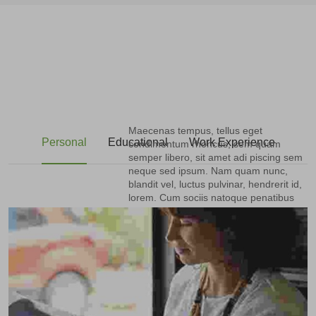
Maecenas tempus, tellus eget
Personal
Educational
Work Experience
condimentum rhoncus, sem quam
semper libero, sit amet adi piscing sem
neque sed ipsum. Nam quam nunc,
blandit vel, luctus pulvinar, hendrerit id,
lorem. Cum sociis natoque penatibus
et magnis dis parturient montes.
Safest in the sint
occaecati cupiditate
non provident, similique sunt in culpa
qui officia deserunt mollitia animi, id
est laborum et dolorum fuga. Et harum
quidem rerum facilis est et expedita