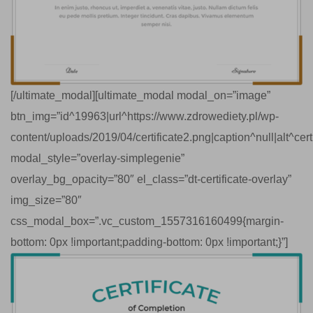
[/ultimate_modal][ultimate_modal modal_on=”image”
btn_img=”id^19963|url^https://www.zdrowediety.pl/wp-
content/uploads/2019/04/certificate2.png|caption^null|alt^certif
modal_style=”overlay-simplegenie”
overlay_bg_opacity=”80″ el_class=”dt-certificate-overlay”
img_size=”80″
css_modal_box=”.vc_custom_1557316160499{margin-
bottom: 0px !important;padding-bottom: 0px !important;}”]