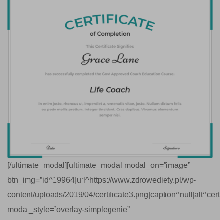
[/ultimate_modal][ultimate_modal modal_on=”image”
btn_img=”id^19964|url^https://www.zdrowediety.pl/wp-
content/uploads/2019/04/certificate3.png|caption^null|alt^certif
modal_style=”overlay-simplegenie”