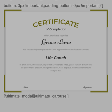
bottom: 0px !important;padding-bottom: 0px !important;}”]
[/ultimate_modal][/ultimate_carousel]