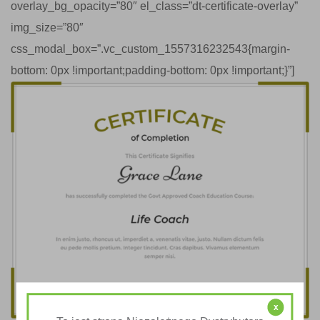
overlay_bg_opacity=”80″ el_class=”dt-certificate-overlay”
img_size=”80″
css_modal_box=”.vc_custom_1557316232543{margin-
bottom: 0px !important;padding-bottom: 0px !important;}”]
x