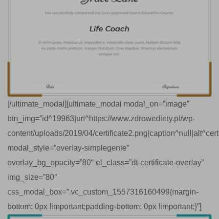
[/ultimate_modal][ultimate_modal modal_on=”image”
btn_img=”id^19963|url^https://www.zdrowediety.pl/wp-
content/uploads/2019/04/certificate2.png|caption^null|alt^certif
modal_style=”overlay-simplegenie”
overlay_bg_opacity=”80″ el_class=”dt-certificate-overlay”
img_size=”80″
css_modal_box=”.vc_custom_1557316160499{margin-
bottom: 0px !important;padding-bottom: 0px !important;}”]