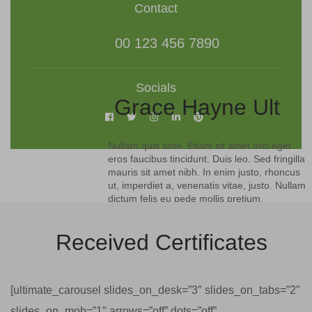
Contact
00 123 456 7890
Hello, Here i am...
Socials
Grace Hayne Ult
Nullam quis ante. Etiam sit amet orci eget
eros faucibus tincidunt. Duis leo. Sed fringilla
mauris sit amet nibh. In enim justo, rhoncus
ut, imperdiet a, venenatis vitae, justo. Nullam
dictum felis eu pede mollis pretium.
Received Certificates
[ultimate_carousel slides_on_desk=”3″ slides_on_tabs=”2″
slides_on_mob=”1″ arrows=”off” dots=”off”