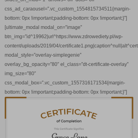
css_ad_caraousel=”.vc_custom_1554815734511{margin-
bottom: 0px !important;padding-bottom: 0px !important;}”]
[ultimate_modal modal_on=”image”
btn_img=”id^19962|url^https://www.zdrowediety.pl/wp-
content/uploads/2019/04/certificate1.png|caption^null|alt^certif
modal_style=”overlay-simplegenie”
overlay_bg_opacity=”80″ el_class=”dt-certificate-overlay”
img_size=”80″
css_modal_box=”.vc_custom_1557316171534{margin-
bottom: 0px !important;padding-bottom: 0px !important;}”]