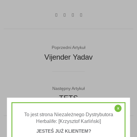
Poprzedni Artykuł
Vijender Yadav
Następny Artykuł
TETS
x
To jest strona Niezależnego Dystrybutora
Herbalife: [Krzysztof Karliński]
JESTEŚ JUŻ KLIENTEM?