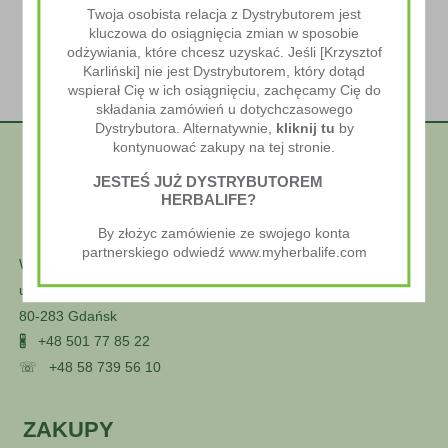
Twoja osobista relacja z Dystrybutorem jest
kluczowa do osiągnięcia zmian w sposobie
odżywiania, które chcesz uzyskać. Jeśli [Krzysztof
Karliński] nie jest Dystrybutorem, który dotąd
wspierał Cię w ich osiągnięciu, zachęcamy Cię do
składania zamówień u dotychczasowego
Dystrybutora. Alternatywnie,
kliknij tu
by
kontynuować zakupy na tej stronie.
JESTEŚ JUŻ DYSTRYBUTOREM
HERBALIFE?
By złożyc zamówienie ze swojego konta
partnerskiego odwiedź www.myherbalife.com
Wellness Styl
ul. Głuszca 25
80-283 Gdańsk
🖁
+48 501 77 85 22
☏
+48 58 739 56 10
ZAKUPY