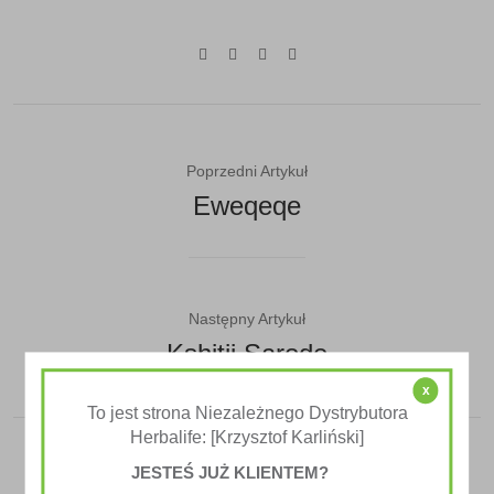
Poprzedni Artykuł
Eweqeqe
Następny Artykuł
Kshitij Sarode
x
To jest strona Niezależnego Dystrybutora
Herbalife: [Krzysztof Karliński]
JESTEŚ JUŻ KLIENTEM?