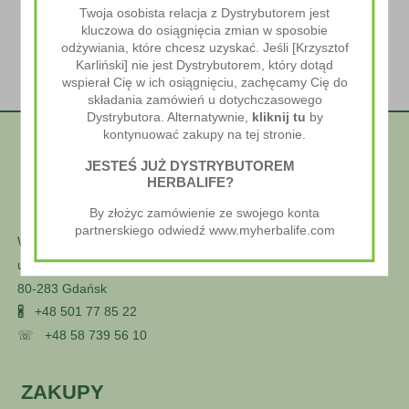
Twoja osobista relacja z Dystrybutorem jest
kluczowa do osiągnięcia zmian w sposobie
odżywiania, które chcesz uzyskać. Jeśli [Krzysztof
Karliński] nie jest Dystrybutorem, który dotąd
wspierał Cię w ich osiągnięciu, zachęcamy Cię do
składania zamówień u dotychczasowego
Dystrybutora. Alternatywnie,
kliknij tu
by
kontynuować zakupy na tej stronie.
JESTEŚ JUŻ DYSTRYBUTOREM
HERBALIFE?
By złożyc zamówienie ze swojego konta
partnerskiego odwiedź www.myherbalife.com
Wellness Styl
ul. Głuszca 25
80-283 Gdańsk
🖁
+48 501 77 85 22
☏
+48 58 739 56 10
ZAKUPY