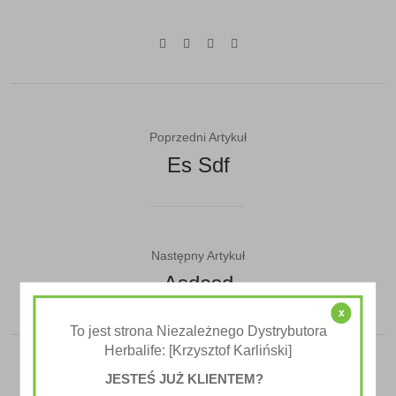
Poprzedni Artykuł
Es Sdf
Następny Artykuł
Asdasd
x
To jest strona Niezależnego Dystrybutora
Herbalife: [Krzysztof Karliński]
JESTEŚ JUŻ KLIENTEM?