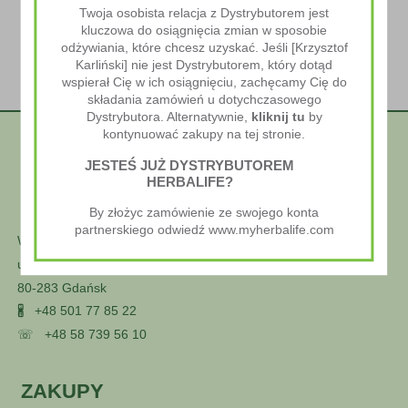
Twoja osobista relacja z Dystrybutorem jest
kluczowa do osiągnięcia zmian w sposobie
odżywiania, które chcesz uzyskać. Jeśli [Krzysztof
Karliński] nie jest Dystrybutorem, który dotąd
wspierał Cię w ich osiągnięciu, zachęcamy Cię do
składania zamówień u dotychczasowego
Dystrybutora. Alternatywnie,
kliknij tu
by
kontynuować zakupy na tej stronie.
JESTEŚ JUŻ DYSTRYBUTOREM
HERBALIFE?
By złożyc zamówienie ze swojego konta
partnerskiego odwiedź www.myherbalife.com
Wellness Styl
ul. Głuszca 25
80-283 Gdańsk
🖁
+48 501 77 85 22
☏
+48 58 739 56 10
ZAKUPY