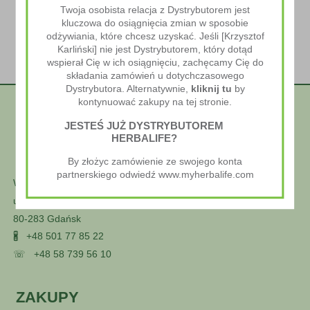
Twoja osobista relacja z Dystrybutorem jest
kluczowa do osiągnięcia zmian w sposobie
odżywiania, które chcesz uzyskać. Jeśli [Krzysztof
Karliński] nie jest Dystrybutorem, który dotąd
wspierał Cię w ich osiągnięciu, zachęcamy Cię do
składania zamówień u dotychczasowego
Dystrybutora. Alternatywnie,
kliknij tu
by
kontynuować zakupy na tej stronie.
JESTEŚ JUŻ DYSTRYBUTOREM
HERBALIFE?
By złożyc zamówienie ze swojego konta
partnerskiego odwiedź www.myherbalife.com
Wellness Styl
ul. Głuszca 25
80-283 Gdańsk
🖁
+48 501 77 85 22
☏
+48 58 739 56 10
ZAKUPY