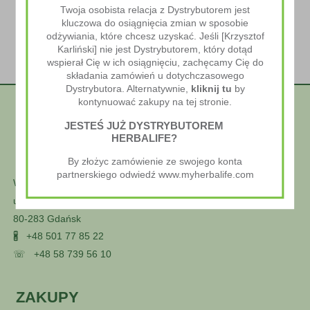
Twoja osobista relacja z Dystrybutorem jest
kluczowa do osiągnięcia zmian w sposobie
odżywiania, które chcesz uzyskać. Jeśli [Krzysztof
Karliński] nie jest Dystrybutorem, który dotąd
wspierał Cię w ich osiągnięciu, zachęcamy Cię do
składania zamówień u dotychczasowego
Dystrybutora. Alternatywnie,
kliknij tu
by
kontynuować zakupy na tej stronie.
JESTEŚ JUŻ DYSTRYBUTOREM
HERBALIFE?
By złożyc zamówienie ze swojego konta
partnerskiego odwiedź www.myherbalife.com
Wellness Styl
ul. Głuszca 25
80-283 Gdańsk
🖁
+48 501 77 85 22
☏
+48 58 739 56 10
ZAKUPY