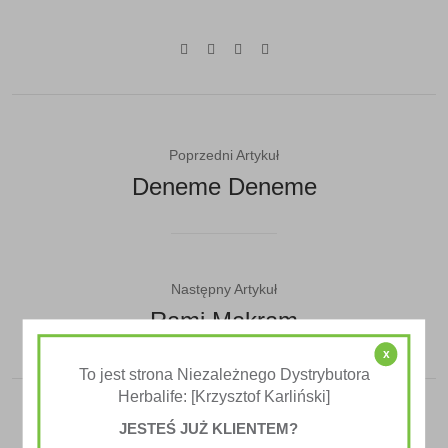
Poprzedni Artykuł
Deneme Deneme
Następny Artykuł
Rami Makram
x
To jest strona Niezależnego Dystrybutora
Herbalife: [Krzysztof Karliński]
JESTEŚ JUŻ KLIENTEM?