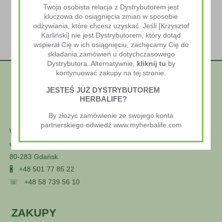
Twoja osobista relacja z Dystrybutorem jest
kluczowa do osiągnięcia zmian w sposobie
odżywiania, które chcesz uzyskać. Jeśli [Krzysztof
Karliński] nie jest Dystrybutorem, który dotąd
wspierał Cię w ich osiągnięciu, zachęcamy Cię do
składania zamówień u dotychczasowego
Dystrybutora. Alternatywnie,
kliknij tu
by
kontynuować zakupy na tej stronie.
JESTEŚ JUŻ DYSTRYBUTOREM
HERBALIFE?
By złożyc zamówienie ze swojego konta
partnerskiego odwiedź www.myherbalife.com
Wellness Styl
ul. Głuszca 25
80-283 Gdańsk
🖁
+48 501 77 85 22
☏
+48 58 739 56 10
ZAKUPY