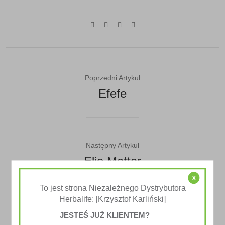
Poprzedni Artykuł
Efefe
Następny Artykuł
Elie Mattar
x
To jest strona Niezależnego Dystrybutora
Herbalife: [Krzysztof Karliński]
JESTEŚ JUŻ KLIENTEM?