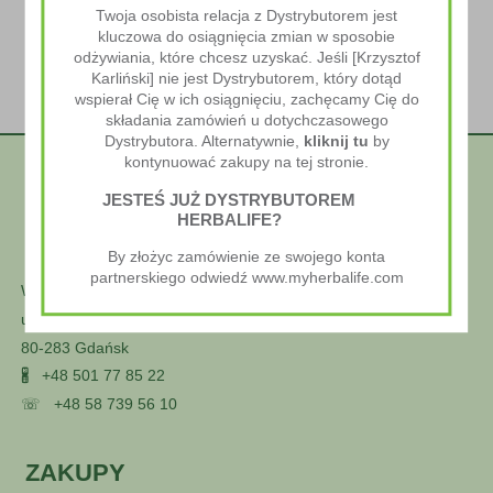
Twoja osobista relacja z Dystrybutorem jest
kluczowa do osiągnięcia zmian w sposobie
odżywiania, które chcesz uzyskać. Jeśli [Krzysztof
Karliński] nie jest Dystrybutorem, który dotąd
wspierał Cię w ich osiągnięciu, zachęcamy Cię do
składania zamówień u dotychczasowego
Dystrybutora. Alternatywnie,
kliknij tu
by
kontynuować zakupy na tej stronie.
JESTEŚ JUŻ DYSTRYBUTOREM
HERBALIFE?
By złożyc zamówienie ze swojego konta
partnerskiego odwiedź www.myherbalife.com
Wellness Styl
ul. Głuszca 25
80-283 Gdańsk
🖁
+48 501 77 85 22
☏
+48 58 739 56 10
ZAKUPY