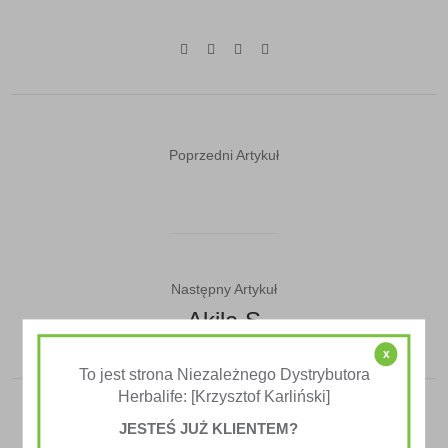
Poprzedni Artykuł
Następny Artykuł
Akila S
x
To jest strona Niezależnego Dystrybutora
Herbalife: [Krzysztof Karliński]
JESTEŚ JUŻ KLIENTEM?