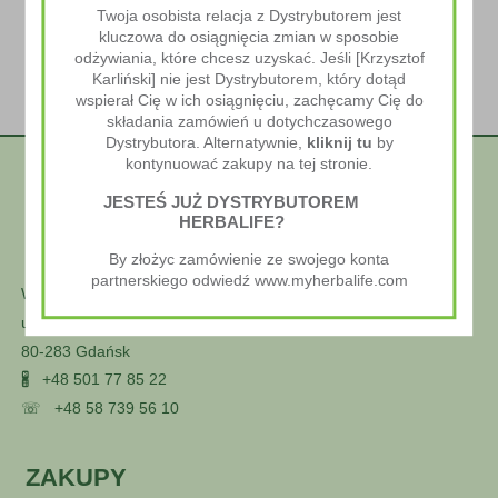
Twoja osobista relacja z Dystrybutorem jest
kluczowa do osiągnięcia zmian w sposobie
odżywiania, które chcesz uzyskać. Jeśli [Krzysztof
Karliński] nie jest Dystrybutorem, który dotąd
wspierał Cię w ich osiągnięciu, zachęcamy Cię do
składania zamówień u dotychczasowego
Dystrybutora. Alternatywnie,
kliknij tu
by
kontynuować zakupy na tej stronie.
JESTEŚ JUŻ DYSTRYBUTOREM
HERBALIFE?
By złożyc zamówienie ze swojego konta
partnerskiego odwiedź www.myherbalife.com
Wellness Styl
ul. Głuszca 25
80-283 Gdańsk
🖁
+48 501 77 85 22
☏
+48 58 739 56 10
ZAKUPY