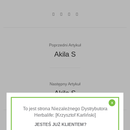
Poprzedni Artykuł
Akila S
Następny Artykuł
Akila S
x
To jest strona Niezależnego Dystrybutora
Herbalife: [Krzysztof Karliński]
JESTEŚ JUŻ KLIENTEM?