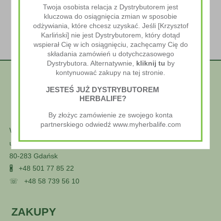
Twoja osobista relacja z Dystrybutorem jest
kluczowa do osiągnięcia zmian w sposobie
odżywiania, które chcesz uzyskać. Jeśli [Krzysztof
Karliński] nie jest Dystrybutorem, który dotąd
wspierał Cię w ich osiągnięciu, zachęcamy Cię do
składania zamówień u dotychczasowego
Dystrybutora. Alternatywnie,
kliknij tu
by
kontynuować zakupy na tej stronie.
JESTEŚ JUŻ DYSTRYBUTOREM
HERBALIFE?
By złożyc zamówienie ze swojego konta
partnerskiego odwiedź www.myherbalife.com
Wellness Styl
ul. Głuszca 25
80-283 Gdańsk
🖁
+48 501 77 85 22
☏
+48 58 739 56 10
ZAKUPY