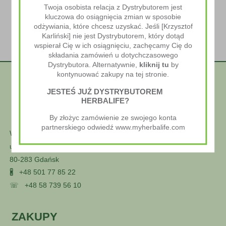
Twoja osobista relacja z Dystrybutorem jest
kluczowa do osiągnięcia zmian w sposobie
odżywiania, które chcesz uzyskać. Jeśli [Krzysztof
Karliński] nie jest Dystrybutorem, który dotąd
wspierał Cię w ich osiągnięciu, zachęcamy Cię do
składania zamówień u dotychczasowego
Dystrybutora. Alternatywnie,
kliknij tu
by
kontynuować zakupy na tej stronie.
JESTEŚ JUŻ DYSTRYBUTOREM
HERBALIFE?
By złożyc zamówienie ze swojego konta
partnerskiego odwiedź www.myherbalife.com
Wellness Styl
ul. Głuszca 25
80-283 Gdańsk
🖁
+48 501 77 85 22
☏
+48 58 739 56 10
ZAKUPY