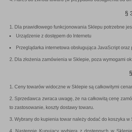
§
Dla prawidłowego funkcjonowania Sklepu potrzebne jes
Urządzenie z dostępem do Internetu
Przeglądarka internetowa obsługująca JavaScript oraz p
Dla złożenia zamówienia w Sklepie, poza wymogami okre
Ceny towarów widoczne w Sklepie są całkowitymi cenam
Sprzedawca zwraca uwagę, że na całkowitą cenę zamówi
to zastosowanie, koszty dostawy towaru.
Wybrany do kupienia towar należy dodać do koszyka w 
Następnie Kupujący wybiera z dostępnych w Sklepie