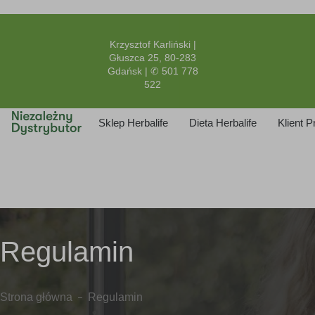
Krzysztof Karliński |
Głuszca 25, 80-283
Gdańsk | ✆ 501 778
522
Sklep Herbalife
Dieta Herbalife
Klient 
Regulamin
Strona główna
Regulamin