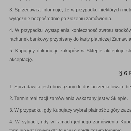
Sprzedawca informuje, że w przypadku niektórych meto
wyłącznie bezpośrednio po złożeniu zamówienia.
W przypadku wystąpienia konieczność zwrotu środków 
rachunek bankowy przypisany do karty płatniczej Zamawi
Kupujący dokonując zakupów w Sklepie akceptuje st
akceptację.
§ 6
Sprzedawca jest obowiązany do dostarczenia towaru be
Termin realizacji zamówienia wskazany jest w Sklepie.
W przypadku, gdy Kupujący wybrał płatność z góry za z
W sytuacji, gdy w ramach jednego zamówienia Kupują
terminie właściwym dla towaru o najdłuższym terminie.