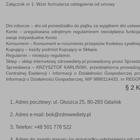
Załącznik nr 1:
Wzór formularza odstąpienia od umowy
Dni robocze
– dni od poniedziałku do piątku za wyjątkiem dni usta
Konto
– uregulowana odrębnym regulaminem nieodpłatna funkcja S
swoje indywidualne Konto.
Konsument
– Konsument w rozumieniu przepisów Kodeksu cywilne
Kupujący
– każdy podmiot Kupujący w Sklepie.
Regulamin
– niniejszy regulamin.
Sklep
– sklep internetowy zdrowediety.pl prowadzony przez Sprzed
Sprzedawca
– KRZYSZTOF KARLIŃSKI, przedsiębiorca prowadzą
Centralnej Ewidencji i Informacji o Działalności Gospodarczej 
Informacji o Działalności Gospodarczej, NIP 9880114432, nr REGO
§ 2
Adres pocztowy: ul.
Głuszca 25, 80-283 Gdańsk
Adres e-mail: bok@zdrowediety.pl
Telefon: +48
501 778 522
Adres do zwrotu towaru (w przypadku odstąpienia od um