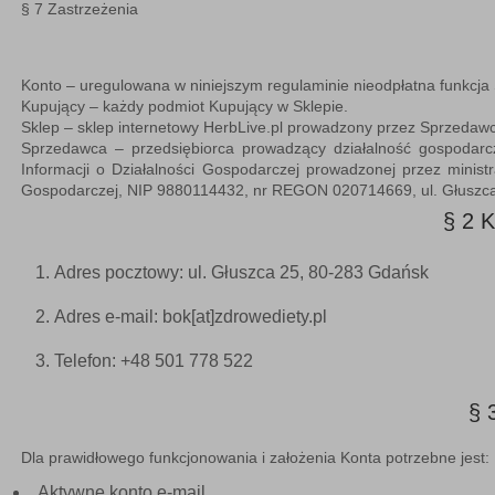
§ 7
Zastrzeżenia
Konto
– uregulowana w niniejszym regulaminie nieodpłatna funkcja S
Kupujący
– każdy podmiot Kupujący w Sklepie.
Sklep
– sklep internetowy HerbLive.pl prowadzony przez Sprzedawc
Sprzedawca
– przedsiębiorca prowadzący działalność gospoda
Informacji o Działalności Gospodarczej prowadzonej przez ministr
Gospodarczej, NIP 9880114432, nr REGON 020714669, ul. Głuszca
§ 2
Adres pocztowy: ul. Głuszca 25, 80-283 Gdańsk
Adres e-mail: bok[at]zdrowediety.pl
Telefon: +48 501 778 522
§
Dla prawidłowego funkcjonowania i założenia Konta potrzebne jest:
Aktywne konto e-mail