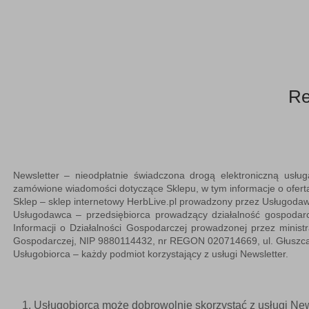
Re
Newsletter
– nieodpłatnie świadczona drogą elektroniczną usług
zamówione wiadomości dotyczące Sklepu, w tym informacje o ofert
Sklep
– sklep internetowy HerbLive.pl prowadzony przez Usługodaw
Usługodawca
– przedsiębiorca prowadzący działalność gospod
Informacji o Działalności Gospodarczej prowadzonej przez ministr
Gospodarczej, NIP 9880114432, nr REGON 020714669, ul. Głuszca
Usługobiorca
– każdy podmiot korzystający z usługi Newsletter.
Usługobiorca może dobrowolnie skorzystać z usługi New