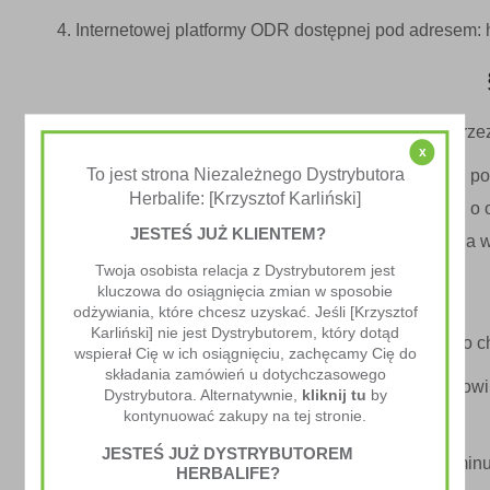
Internetowej platformy ODR dostępnej pod adresem: h
Administratorem danych osobowych przekazanych przez
x
To jest strona Niezależnego Dystrybutora
Dane osobowe Kupującego przetwarzane są na pods
Herbalife: [Krzysztof Karliński]
rozporządzeniu Parlamentu Europejskiego i Rady (EU) o
JESTEŚ JUŻ KLIENTEM?
Sprzedawcę zawiera polityka prywatności zamieszczona w
Twoja osobista relacja z Dystrybutorem jest
kluczowa do osiągnięcia zmian w sposobie
odżywiania, które chcesz uzyskać. Jeśli [Krzysztof
Karliński] nie jest Dystrybutorem, który dotąd
Zakazane jest dostarczanie przez Kupującego treści o 
wspierał Cię w ich osiągnięciu, zachęcamy Cię do
składania zamówień u dotychczasowego
Każdorazowo składane w Sklepie zamówienie stanowi
Dystrybutora. Alternatywnie,
kliknij tu
by
kontynuować zakupy na tej stronie.
jest na czas i w celu realizacji zamówienia.
JESTEŚ JUŻ DYSTRYBUTOREM
Umowy zawierane na podstawie niniejszego regulaminu 
HERBALIFE?