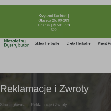
Krzysztof Karliński |
Głuszca 25, 80-283
Gdańsk | ✆ 501 778
522
Sklep Herbalife
Dieta Herbalife
Klient 
Reklamacje i Zwroty
Strona główna
Reklamacje i Zwroty