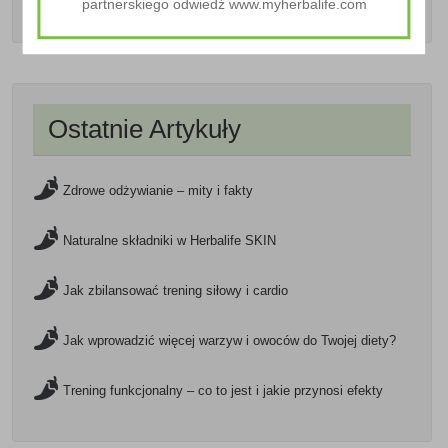
partnerskiego odwiedź www.myherbalife.com
Ostatnie Artykuły
Zdrowe odżywianie – mity i fakty
Naturalne składniki w Herbalife SKIN
Jak zbilansować trening siłowy i cardio
Jak wprowadzić więcej warzyw i owoców do Twojej diety?
Trening funkcjonalny – co to jest i jakie przynosi efekty