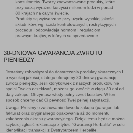
konsultantów. Tworzy zaawansowane produkty, które
przynoszą wyraźne korzyści milionom ludzi w ponad
80 krajach na całym świecie.
Produkty są wytwarzane przy użyciu wysokiej jakości
składników, wg. ściśle kontrolowanych, restrykcyjnych
procedur i odpowiadają normom i regulacjom
prawnym krajów, w których są sprzedawane.
30-DNIOWA GWARANCJA ZWROTU
PIENIĘDZY
Jesteśmy zobowiązani do dostarczenia produkty skutecznych i
o wysokiej jakości, dlatego oferujemy 30-dniową gwarancję
zwrotu pieniędzy. Jeśli którykolwiek z naszych produktów nie
spełni Twoich oczekiwań, możesz go zwrócić w ciągu 30 dni od
daty zakupu. Otrzymasz wtedy pełny zwrot kosztów. W ten
sposób chcemy dać Ci pewność Twej pełnej satysfakcji.
Uwaga:
Prosimy o zachowanie dowodu zakupu (paragon lub
faktura) oraz oryginalnego opakowania aż do momentu
zakończenia okresu gwarancyjnego. Dzięki temu będzie można
szybciej zgłosić reklamację z tytułu “Gwarancji Herbalife” w celu
identyfikacji transakcji z Dystrybutorem Herbalife.