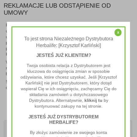
REKLAMACJE LUB ODSTĄPIENIE OD
UMOWY
Przed odebraniem przesyłki zawsze sprawdź, czy nie uległa
uszkodzeniu w transporcie. W przypadku widocznych
x
uszkodzeń zewnętrznych opakowania, zaleca się odmówienie
To jest strona Niezależnego Dystrybutora
przyjęcia przesyłki. Następnie należy skontaktować się z nami
Herbalife: [Krzysztof Karliński]
pod numerami telefonu dostępnymi w dziale obsługi klienta.
KONTAKT
JESTEŚ JUŻ KLIENTEM?
W razie wątpliwości, zapraszamy do kontaktu pod adresem e-
Twoja osobista relacja z Dystrybutorem jest
mail: bok[at]zdrowediety.pl udzielimy Ci wskazówek, jak szybko i
kluczowa do osiągnięcia zmian w sposobie
bezproblemowo przeprowadzić reklamację.
odżywiania, które chcesz uzyskać. Jeśli [Krzysztof
Szczegółowe informacje na temat reklamacji oraz odstąpienia
Karliński] nie jest Dystrybutorem, który dotąd
od umowy znajdują się w dziale
REGULAMIN
wspierał Cię w ich osiągnięciu, zachęcamy Cię do
składania zamówień u dotychczasowego
Dystrybutora. Alternatywnie,
kliknij tu
by
kontynuować zakupy na tej stronie.
JESTEŚ JUŻ DYSTRYBUTOREM
HERBALIFE?
By złożyc zamówienie ze swojego konta