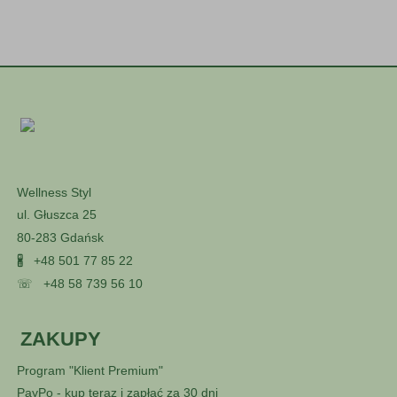
Wellness Styl
ul. Głuszca 25
80-283 Gdańsk
🖁
+48 501 77 85 22
☏
+48 58 739 56 10
ZAKUPY
Program "Klient Premium"
PayPo - kup teraz i zapłać za 30 dni