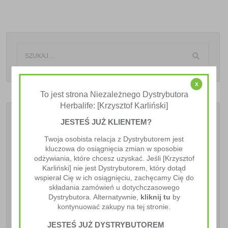
x
To jest strona Niezależnego Dystrybutora
Herbalife: [Krzysztof Karliński]
JESTEŚ JUŻ KLIENTEM?
Ostatnie Artykuły
Twoja osobista relacja z Dystrybutorem jest
kluczowa do osiągnięcia zmian w sposobie
Zdrowe odżywianie – mity i fakty
odżywiania, które chcesz uzyskać. Jeśli [Krzysztof
Karliński] nie jest Dystrybutorem, który dotąd
wspierał Cię w ich osiągnięciu, zachęcamy Cię do
Naturalne składniki w Herbalife SKIN
składania zamówień u dotychczasowego
Dystrybutora. Alternatywnie,
kliknij tu
by
kontynuować zakupy na tej stronie.
Jak zbilansować trening siłowy i cardio
JESTEŚ JUŻ DYSTRYBUTOREM