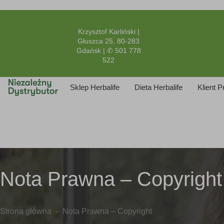
Krzysztof Karliński |
Głuszca 25, 80-283
Gdańsk | ✆ 501 778
522
Sklep Herbalife
Dieta Herbalife
Klient 
Nota Prawna – Copyright
Strona główna
Nota Prawna – Copyright