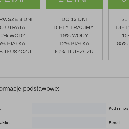
RWSZE 3 DNI
DO 13 DNI
21
O UTRATA:
DIETY TRACIMY:
DIET
70% WODY
19% WODY
15
5% BIAŁKA
12% BIAŁKA
85%
% TŁUSZCZU
69% TŁUSZCZU
formacje podstawowe:
:
Kod i miej
wisko:
E-mail: