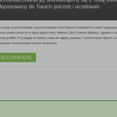
dopasowany do Twoich potrzeb i oczekiwań.
 zgodę na przetwarzanie i wykorzystywanie moich danych osobowych w celach związanych z
oraz umieszczenie ich w bazie danych firmy Wellness Styl i Centrum Wellness, zgodnie z U
pozycja 883). Przysługuje mi również prawo do wglądu, poprawy i kontroli swoich danych
poprawy i kontroli swoich danych osobowych.
ŚLIJ ANKIETĘ