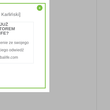
x
Karliński]
 JUŻ
TOREM
IFE?
enie ze swojego
kiego odwiedź
alife.com