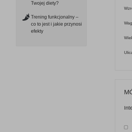
Twojej diety?
Wzr
Trening funkcjonalny –
Wag
co to jest i jakie przynosi
efekty
Wie
Ulic
MÓ
Int