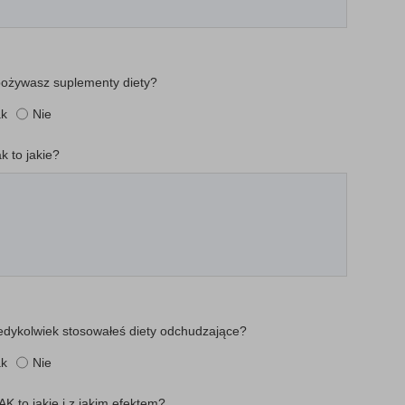
ożywasz suplementy diety?
ak
Nie
ak to jakie?
edykolwiek stosowałeś diety odchudzające?
ak
Nie
TAK to jakie i z jakim efektem?