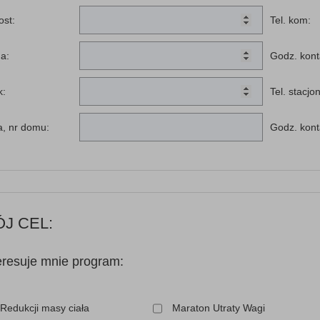
ost:
Tel. kom:
a:
Godz. kont
k:
Tel. stacjo
a, nr domu:
Godz. kont
J CEL:
eresuje mnie program:
Redukcji masy ciała
Maraton Utraty Wagi