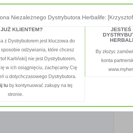
trona Niezależnego Dystrybutora Herbalife: [Krzysztof 
kty zbożowe:
 JUŻ KLIENTEM?
JESTEŚ
DYSTRYBU
HERBAL
ja z Dystrybutorem jest kluczowa do
 sposobie odżywiania, które chcesz
By złożyc zamówi
siłków spożywasz w ciągu dnia?
tof Karliński] nie jest Dystrybutorem,
konta partners
Cię w ich osiągnięciu, zachęcamy Cię
www.myherb
eń u dotychczasowego Dystrybutora.
rawiasz jakiś sport?
ij tu
by kontynuować zakupy na tej
ak
Nie
stronie.
ak to jaki i jak często?