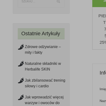
PIE
T
Ostatnie Artykuły
25
Zdrowe odżywianie –
mity i fakty
Naturalne składniki w
Herbalife SKIN
In
Jak zbilansować trening
siłowy i cardio
Imię
Jak wprowadzić więcej
Naz
warzyw i owoców do