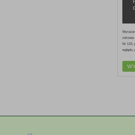
Wyrażam
zdrowia 
Nr 133, 
wglądu, 
WY