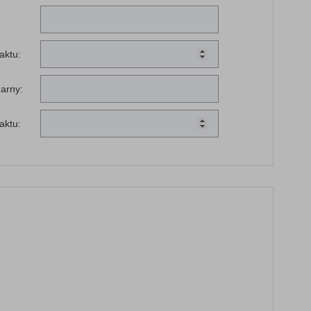
aktu:
narny:
aktu: