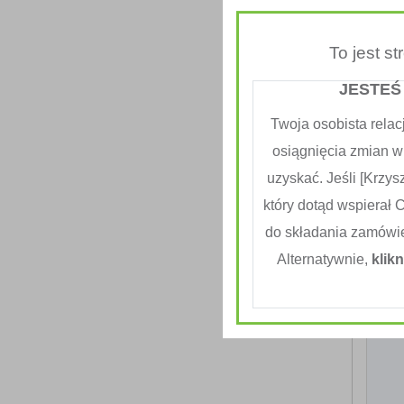
Ryby:
To jest s
Produ
JESTEŚ
Mięso:
Twoja osobista relac
osiągnięcia zmian w
Ile po
uzyskać. Jeśli [Krzysz
który dotąd wspierał 
do składania zamówi
Czy up
Alternatywnie,
klikn
T
Jeśli t