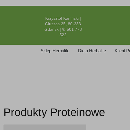
Krzysztof Karliński |
Głuszca 25, 80-283
Gdańsk | ✆ 501 778
522
Sklep Herbalife
Dieta Herbalife
Klient 
Produkty Proteinowe