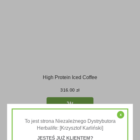
High Protein Iced Coffee
316.00
zł
x
To jest strona Niezależnego Dystrybutora
Herbalife: [Krzysztof Karliński]
JESTEŚ JUŻ KLIENTEM?