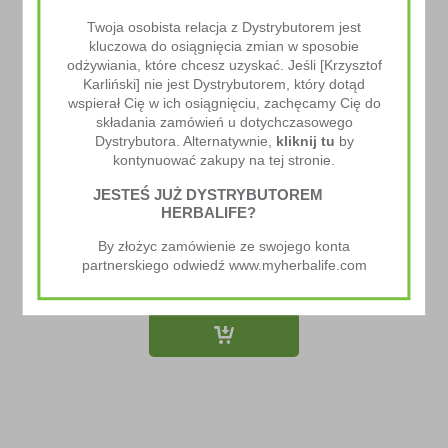
Twoja osobista relacja z Dystrybutorem jest
kluczowa do osiągnięcia zmian w sposobie
odżywiania, które chcesz uzyskać. Jeśli [Krzysztof
Karliński] nie jest Dystrybutorem, który dotąd
wspierał Cię w ich osiągnięciu, zachęcamy Cię do
składania zamówień u dotychczasowego
Dystrybutora. Alternatywnie,
kliknij tu
by
kontynuować zakupy na tej stronie.
JESTEŚ JUŻ DYSTRYBUTOREM
HERBALIFE?
By złożyc zamówienie ze swojego konta
Tri Blend Select
partnerskiego odwiedź www.myherbalife.com
340.00
zł