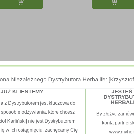
trona Niezależnego Dystrybutora Herbalife: [Krzysztof 
ife SKIN Wygładzający Żel
Herbalife SKIN Kojący
yszczający Z Cytrusami
Oczyszczający Z Alo
 JUŻ KLIENTEM?
JESTEŚ
DYSTRYBU
HERBAL
124.00
zł
124.00
zł
ja z Dystrybutorem jest kluczowa do
 sposobie odżywiania, które chcesz
By złożyc zamówi
tof Karliński] nie jest Dystrybutorem,
konta partners
Cię w ich osiągnięciu, zachęcamy Cię
www.myherb