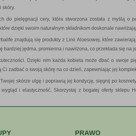
 skóry.
 do pielęgnacji cery, która stworzona została z myślą o p
 które dzięki swoim naturalnym składnikom doskonale nawilżają,
ife znajdują się produkty z Linii Aloesowej, które zawierają
ię bardziej jędrna, promienna i nawilżona, co przekłada się na 
skuteczności. Dzięki nim każda kobieta może dbać o swoje pi
ą Ci zadbać o swoją skórę na co dzień, zapewniając jej komple
wojej skórze ulgę i poprawią jej kondycję, sięgnij po kosmety
ygląd i elastyczność. Skorzystaj z bogatej oferty sklepu Her
UPY
PRAWO