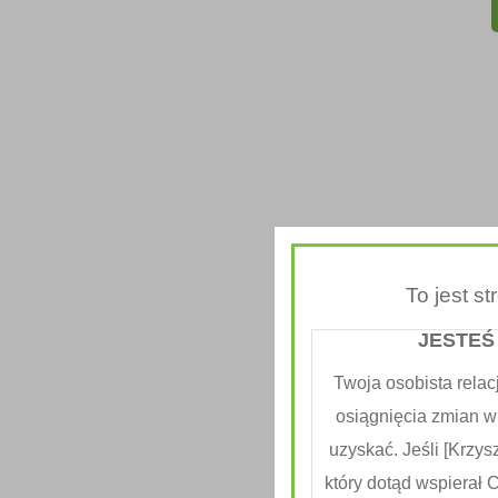
To jest s
Herbal
Ocz
JESTEŚ
Twoja osobista relac
osiągnięcia zmian w
uzyskać. Jeśli [Krzysz
który dotąd wspierał 