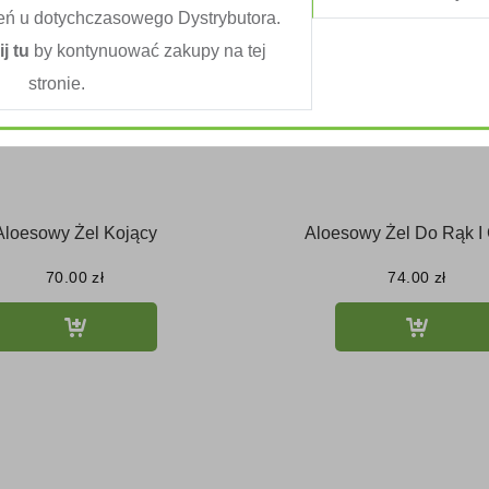
eń u dotychczasowego Dystrybutora.
ij tu
by kontynuować zakupy na tej
stronie.
Aloesowy Żel Kojący
Aloesowy Żel Do Rąk I 
70.00
zł
74.00
zł