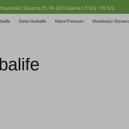
f Karliński | Głuszca 25, 80-283 Gdańsk | ✆ 501 778 522
balife
Dieta Herbalife
Klient Premium
Możliwości Biznes
alife