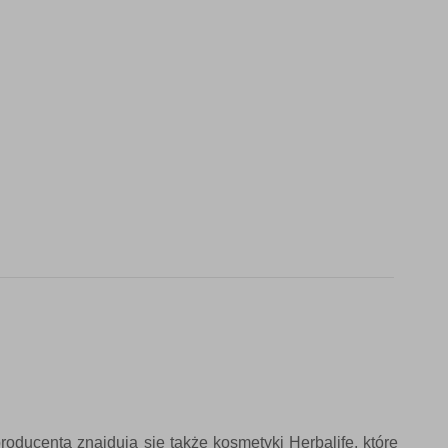
producenta znajdują się także
kosmetyki Herbalife
, które