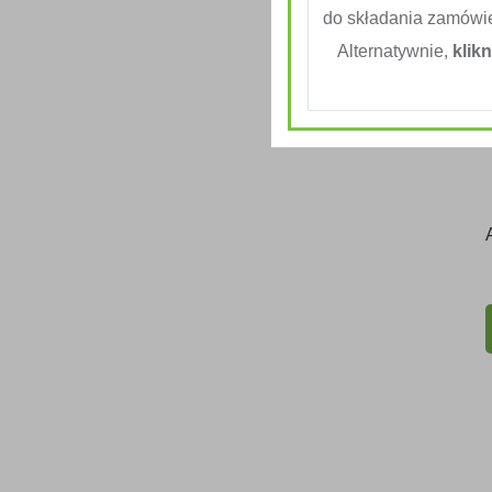
do składania zamówi
Alternatywnie,
klikn