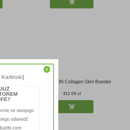
x
Karliński]
 Żel
Herbalife SKIN Collagen Skin Booster
esem
 JUŻ
TOREM
312.00
zł
IFE?
enie ze swojego
kiego odwiedź
alife.com