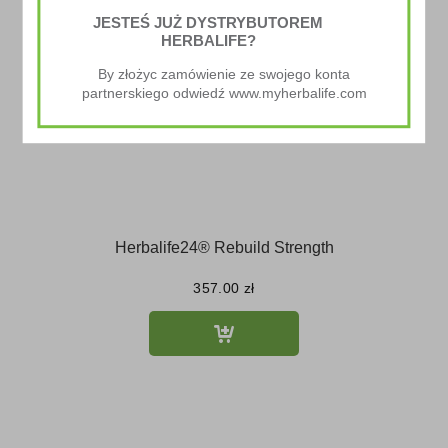
JESTEŚ JUŻ DYSTRYBUTOREM
HERBALIFE?
By złożyc zamówienie ze swojego konta
partnerskiego odwiedź www.myherbalife.com
Herbalife24® Rebuild Strength
357.00
zł