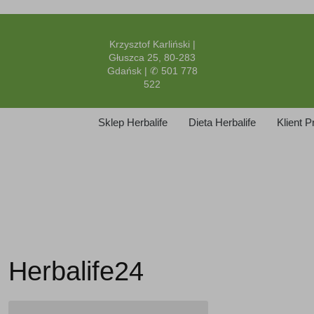
Krzysztof Karliński |
Głuszca 25, 80-283
Gdańsk | ✆ 501 778
522
Sklep Herbalife
Dieta Herbalife
Klient 
Herbalife24