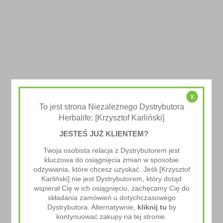
x
To jest strona Niezależnego Dystrybutora
Herbalife: [Krzysztof Karliński]
Herbalife24 CR7 Drive
JESTEŚ JUŻ KLIENTEM?
59.00
zł
–
98.00
zł
Twoja osobista relacja z Dystrybutorem jest
kluczowa do osiągnięcia zmian w sposobie
odżywiania, które chcesz uzyskać. Jeśli [Krzysztof
Karliński] nie jest Dystrybutorem, który dotąd
wspierał Cię w ich osiągnięciu, zachęcamy Cię do
składania zamówień u dotychczasowego
Dystrybutora. Alternatywnie,
kliknij tu
by
kontynuować zakupy na tej stronie.